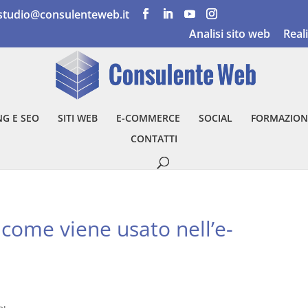
studio@consulenteweb.it
Analisi sito web
Real
G E SEO
SITI WEB
E-COMMERCE
SOCIAL
FORMAZION
CONTATTI
 come viene usato nell’e-