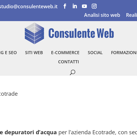
studio@consulenteweb.it
Analisi sito web
Real
G E SEO
SITI WEB
E-COMMERCE
SOCIAL
FORMAZION
CONTATTI
cotrade
 e depuratori d’acqua
per l’azienda Ecotrade, con sed