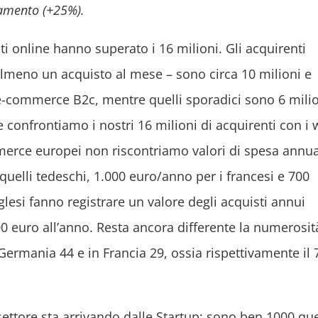
iamento (+25%).
nti online hanno superato i 16 milioni. Gli acquirenti
 almeno un acquisto al mese – sono circa 10 milioni e
 e-commerce B2c, mentre quelli sporadici sono 6 milio
 confrontiamo i nostri 16 milioni di acquirenti con i
merce europei non riscontriamo valori di spesa annu
quelli tedeschi, 1.000 euro/anno per i francesi e 700
glesi fanno registrare un valore degli acquisti annui
 euro all’anno. Resta ancora differente la numerosità
ermania 44 e in Francia 29, ossia rispettivamente il 7
 settore sta arrivando dalle Startup: sono ben 1000 que