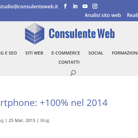
studio@consulenteweb.it
Analisi sito web
Real
G E SEO
SITI WEB
E-COMMERCE
SOCIAL
FORMAZION
CONTATTI
rtphone: +100% nel 2014
ng
|
25 Mar, 2015
|
Blog