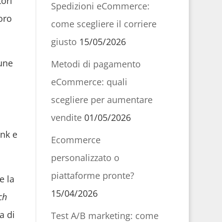
ori
Spedizioni eCommerce:
loro
come scegliere il corriere
giusto
15/05/2026
cune
Metodi di pagamento
eCommerce: quali
scegliere per aumentare
vendite
01/05/2026
ink e
Ecommerce
personalizzato o
piattaforme pronte?
e la
15/04/2026
ch
a di
Test A/B marketing: come