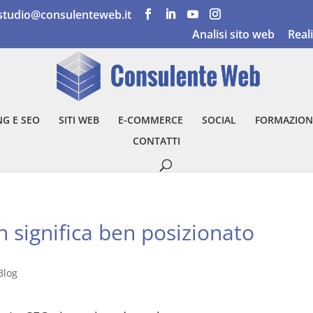
studio@consulenteweb.it
Analisi sito web
Real
G E SEO
SITI WEB
E-COMMERCE
SOCIAL
FORMAZION
CONTATTI
n significa ben posizionato
Blog