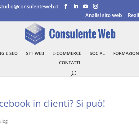
studio@consulenteweb.it
Analisi sito web
Real
G E SEO
SITI WEB
E-COMMERCE
SOCIAL
FORMAZION
CONTATTI
cebook in clienti? Si può!
Blog