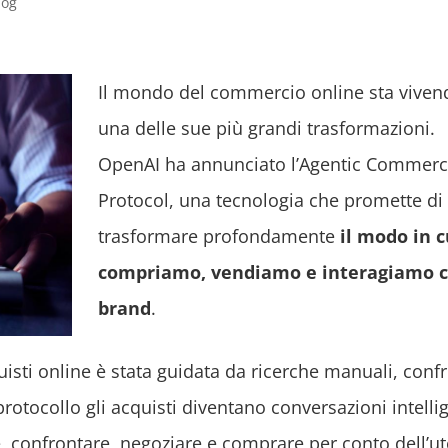
log
Il mondo del commercio online sta viven
una delle sue più grandi trasformazioni.
OpenAI ha annunciato l’Agentic Commer
Protocol, una tecnologia che promette di
trasformare profondamente
il modo in c
compriamo, vendiamo e interagiamo c
brand
.
uisti online è stata guidata da ricerche manuali, conf
protocollo gli acquisti diventano conversazioni intellig
, confrontare, negoziare e comprare per conto dell’ut