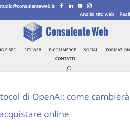
studio@consulenteweb.it
Analisi sito web
Real
G E SEO
SITI WEB
E-COMMERCE
SOCIAL
FORMAZION
CONTATTI
tocol di OpenAI: come cambierà
acquistare online