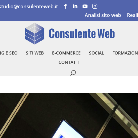
studio@consulenteweb.it
Analisi sito web
Real
G E SEO
SITI WEB
E-COMMERCE
SOCIAL
FORMAZION
CONTATTI