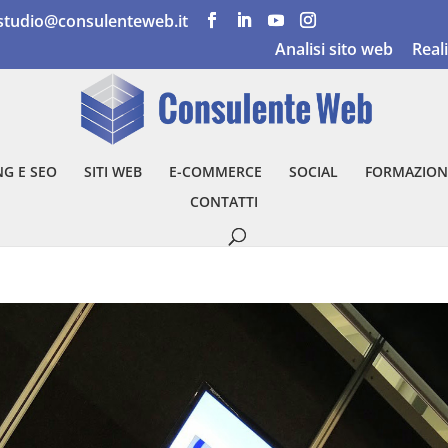
studio@consulenteweb.it
Analisi sito web
Real
G E SEO
SITI WEB
E-COMMERCE
SOCIAL
FORMAZION
CONTATTI