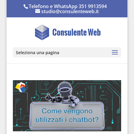
Telefono e WhatsApp 351 9913594
studio@consulenteweb.it
Seleziona una pagina